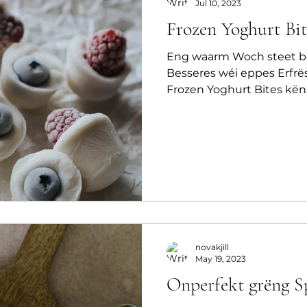
Jul 10, 2023
Frozen Yoghurt Bit
Eng waarm Woch steet bef
Besseres wéi eppes Erfrë
Frozen Yoghurt Bites kën
novakjill
May 19, 2023
Onperfekt grëng S