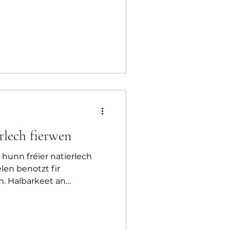
rlech fierwen
hunn fréier natierlech
en benotzt fir
n. Halbarkeet an