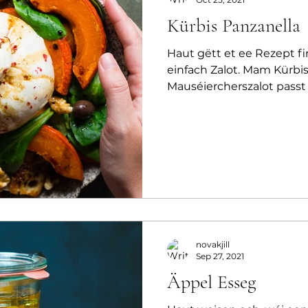
Kürbis Panzanella
Haut gëtt et ee Rezept fi
einfach Zalot. Mam Kürbis
Mauséiercherszalot passt
an ass...
novakjill
Sep 27, 2021
Äppel Esseg