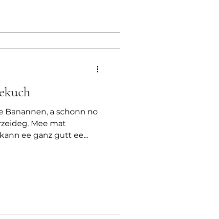
nekuch
t ee Banannen, a schonn no
erzeideg. Mee mat
ann ee ganz gutt ee...