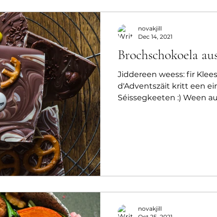
novakjill
Dec 14, 2021
Brochschokoela au
Jiddereen weess: fir Kle
d'Adventszäit kritt een ei
Séissegkeeten :) Ween aus
novakjill
Oct 25, 2021