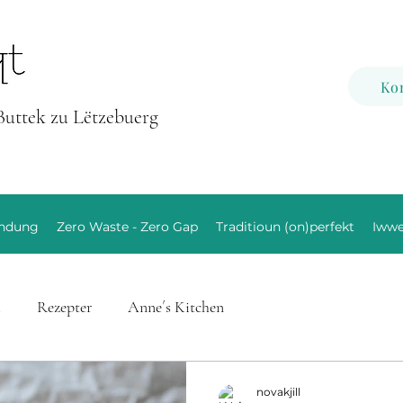
Ko
Buttek zu Lëtzebuerg
endung
Zero Waste - Zero Gap
Traditioun (on)perfekt
Iwwe
m
Rezepter
Anne´s Kitchen
novakjill