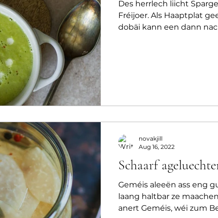
Des herrlech liicht Spar
Fréijoer. Als Haaptplat gee
dobäi kann een dann nach
novakjill
Aug 16, 2022
Schaarf ageluechte
Geméis aleeën ass eng gu
laang haltbar ze maachen
anert Geméis, wéi zum Beis