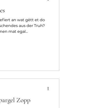
es
iert an wat gëtt et do
schendes aus der Truh?
nen mat egal...
pargel Zopp