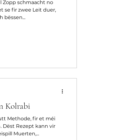
gel Zopp schmaacht no
t se fir zwee Leit duer,
 bëssen...
n Kolrabi
tt Methode, fir et méi
. Dëst Rezept kann vir
pill Muerten,...