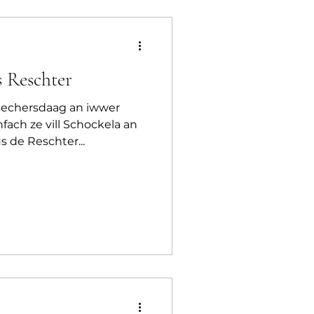
s Reschter
esechersdaag an iwwer
nfach ze vill Schockela an
 de Reschter...