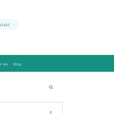
ntakt
r eis
Blog