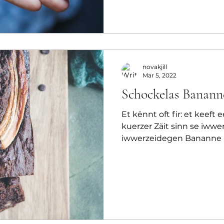
novakjill
Mar 5, 2022
Schockelas Banan
Et kënnt oft fir: et keef
kuerzer Zäit sinn se iww
iwwerzeidegen Bananne k