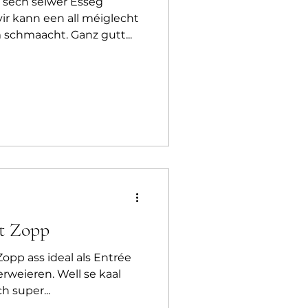
 sech selwer Esseg
ir kann een all méiglecht
schmaacht. Ganz gutt...
t Zopp
opp ass ideal als Entrée
zerweieren. Well se kaal
h super...