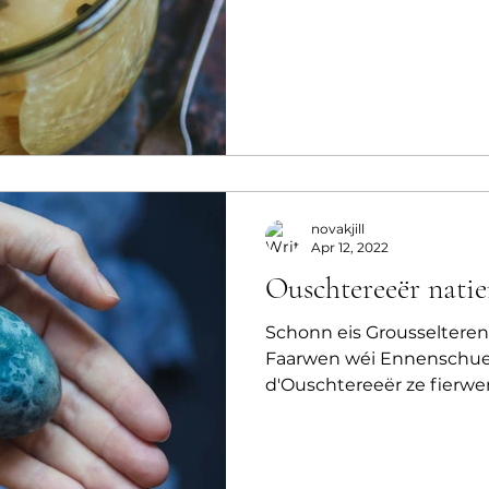
novakjill
Apr 12, 2022
Ouschtereeër natie
Schonn eis Grousselteren 
Faarwen wéi Ennenschuel
d'Ouschtereeër ze fierwe
Lagerung...