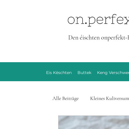
Den éischten onperfekt-
Eis Këschten
Buttek
Keng Verschw
Alle Beiträge
Kleines Kuliversu