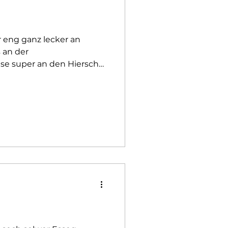
r eng ganz lecker an
 an der
 se super an den Hierscht