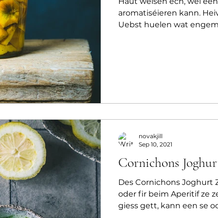
Haut weisen ech, wéi een
aromatiséieren kann. Heiv
Uebst huelen wat engem 
novakjill
Sep 10, 2021
Cornichons Joghur
Des Cornichons Joghurt Z
oder fir beim Aperitif ze 
giess gett, kann een se oc