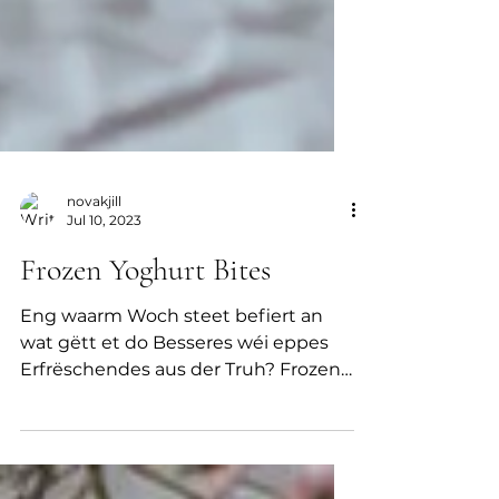
novakjill
Jul 10, 2023
Frozen Yoghurt Bites
Eng waarm Woch steet befiert an
wat gëtt et do Besseres wéi eppes
Erfrëschendes aus der Truh? Frozen
Yoghurt Bites kënnen mat egal...