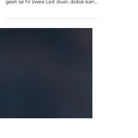
Zopp
Des herrlech liicht Spargel Zopp
schmaacht no Fréijoer. Als Haaptplat
geet se fir zwee Leit duer, dobäi kann
een dann nach bëssen...