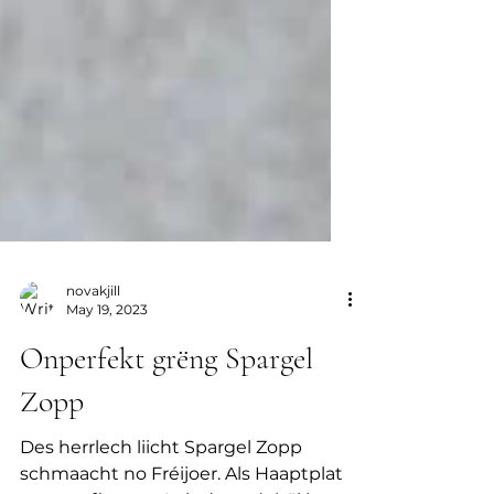
novakjill
May 19, 2023
Onperfekt grëng Spargel