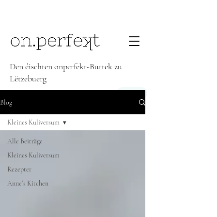
Den éischten onperfekt-Buttek zu
Lëtzebuerg
Kontakt
Blog
Kleines Kuliversum
Alle Beiträge
Kleines Kuliversum
Rezepter
Anne´s Kitchen