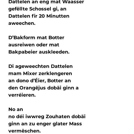
Dattelen an eng mat Waasser 
gefëllte Schossel gi, an 
Dattelen fir 20 Minutten 
aweechen.
D’Bakform mat Botter 
ausreiwen oder mat 
Bakpabeier auskleeden.
Di ageweechten Dattelen 
mam Mixer zerklengeren 
an dono d’Éier, Botter an 
den Orangëjus dobäi ginn a 
verréieren.
No an 
no déi iwwreg Zouhaten dobäi 
ginn an zu enger glater Mass 
vermëschen.