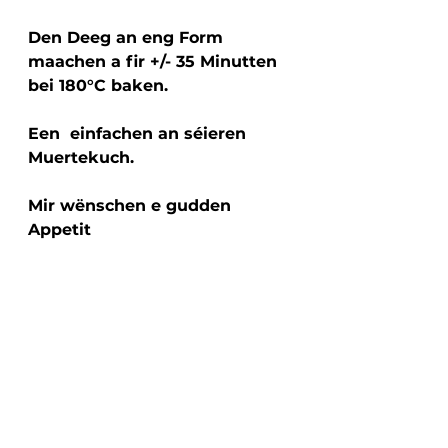
Den Deeg an eng Form 
maachen a fir +/- 35 Minutten 
bei 180°C baken.
Een  einfachen an séieren 
Muertekuch.
Mir wënschen e gudden 
Appetit