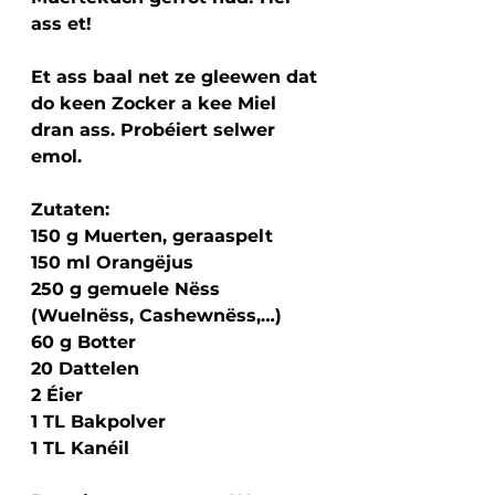
ass et!
Et ass baal net ze gleewen dat 
do keen Zocker a kee Miel 
dran ass. Probéiert selwer 
emol. 
Zutaten: 
150 g Muerten, geraaspelt
150 ml Orangëjus
250 g gemuele Nëss 
(Wuelnëss, Cashewnëss,…)
60 g Botter
20 Dattelen
2 Éier
1 TL Bakpolver
1 TL Kanéil