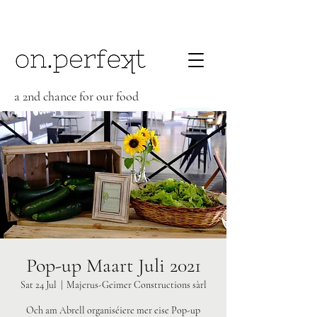
a 2nd chance for our food
Contact
Pop-up Maart Juli 2021
Sat 24 Jul
  |  
Majerus-Geimer Constructions sàrl
Och am Abrell organiséiere mer eise Pop-up