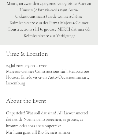
Maart, an zwar den 24.07.2021 vun 9 bis 12 Auer zu
Housen (Afart vis-a-vis vum Auto-
Okkasiounsmaart) an de wonnerschéine
Raimlechkeete vun der Firma Majerus-Geimer
Constructions sàrl (e grousse MERCI dat mer déi
Time & Location
24 Jul 2021, 09:00 – 12:00
Majerus-Geimer Constructions sàrl, Haaptstroos
Housen, Entrée vis-a-vis Auto-Occasiounsmaart,
Luxemburg
About the Event
Onperfekt? Wat soll dat sinn? All Liewensmettel 
dei net de Normen entspreechen, ze grouss, ze 
kromm oder soss eben onperfekt.
Mir hunn ganz vill Bio Geméis an aner 