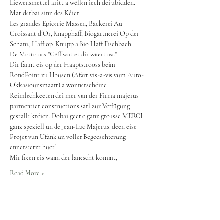
Liewensmettel kritt a wëllen iech déi ubidden. 
Mat derbai sinn des Kéier:
Les grandes Epicerie Massen, Bäckerei Au 
Croissant d´Or, Knapphaff, Biogärtnerei Op der 
Schanz, Haff op  Knupp a Bio Haff Fischbach.
De Motto ass "Gëff wat et dir wäert ass"
Dir fannt eis op der Haaptstrooss beim 
RondPoint zu Housen (Afart vis-a-vis vum Auto-
Okkasiounsmaart) a wonnerschéine 
Reimlechkeeten dei mer vun der Firma majerus 
parmentier constructions sarl zur Verfügung 
gestallt kréien. Dobai geet e ganz grousse MERCI 
ganz speziell un de Jean-Luc Majerus, deen eise 
Projet vun Ufank un voller Begeeschterung 
ennerstetzt huet!
Mir freen eis wann der lanescht kommt,
Read More >